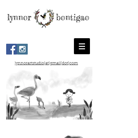
lynnor bontigao
lynnorartstudio[at]gmail[dot]com