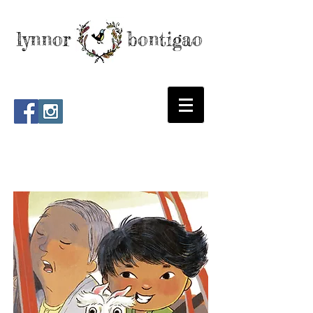
lynnor bontigao
lynnorartstudio[at]gmail[dot]com